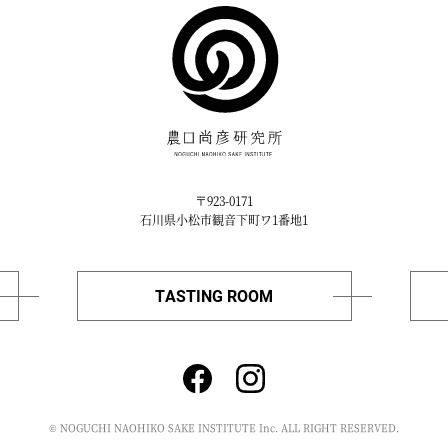
〒923-0171
石川県小松市観音下町ワ1番地1
TASTING ROOM
© NOGUCHI NAOHIKO SAKE INSTITUTE Inc. ALL RIGHT RESERVED.